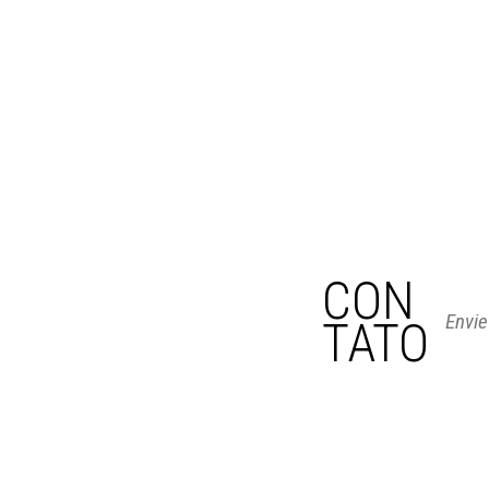
CON
Envi
TATO