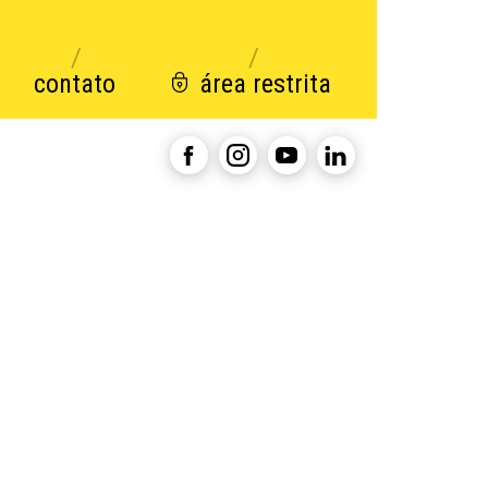
contato
área restrita